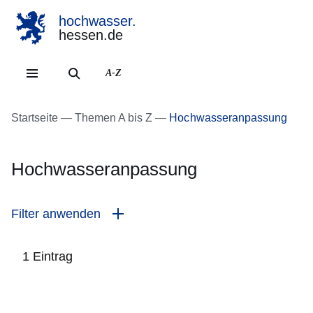
hochwasser.
hessen.de
Direkt zum Kopf der Se
Direkt zum Inhalt
Direkt zum Fuß der Sei
A-Z
Startseite
Themen A bis Z
Hochwasseranpassung
Hochwasseranpassung
Filter anwenden
1 Eintrag
:1