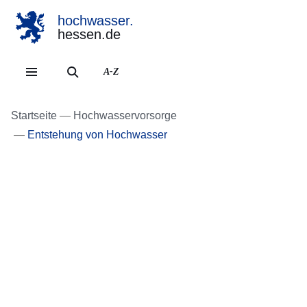
hochwasser.
hessen.de
Direkt zum Kopf der Se
Direkt zum Inhalt
Direkt zum Fuß der Sei
A-Z
Startseite
Hochwasservorsorge
Entstehung von Hochwasser