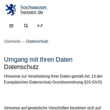
hochwasser.
hessen.de
Direkt zum Kopf der Se
Direkt zum Inhalt
Direkt zum Fuß der Sei
A-Z
Startseite
Datenschutz
Umgang mit Ihren Daten
Datenschutz
Hinweise zur Verarbeitung Ihrer Daten gemäß Art. 13 der
Europäischen Datenschutz-Grundverordnung (DS-GVO)
Öffnet sich in einem neuen Fenster
Öffnet sich in einem neuen Fenster
Öffnet sich in einem neuen Fenster
Öffnet sich in einem neuen Fenster
Öffnet sich in einem neuen Fenster
Verweise auf gesetzliche Vorschriften beziehen sich auf