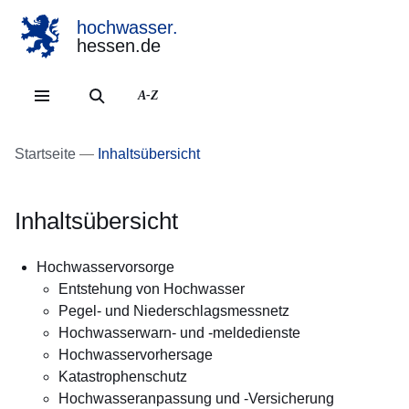
hochwasser.
hessen.de
Direkt zum Kopf der Se
Direkt zum Inhalt
Direkt zum Fuß der Sei
A-Z
Startseite
Inhaltsübersicht
Inhaltsübersicht
Hochwasservorsorge
Entstehung von Hochwasser
Pegel- und Niederschlagsmessnetz
Hochwasserwarn- und -meldedienste
Hochwasservorhersage
Katastrophenschutz
Hochwasseranpassung­ und­ -Versicherung