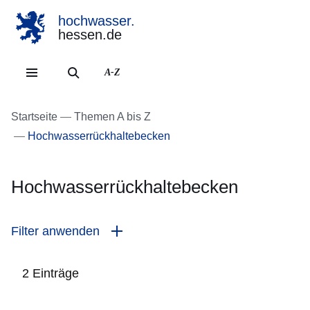
hochwasser.
hessen.de
Direkt zum Kopf der Se
Direkt zum Inhalt
Direkt zum Fuß der Sei
A-Z
Startseite
Themen A bis Z
Hochwasserrückhaltebecken
Hochwasserrückhaltebecken
Filter anwenden
2 Einträge