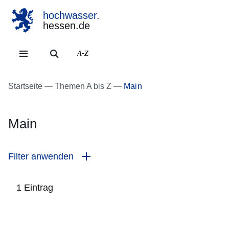
hochwasser.
hessen.de
Direkt zum Kopf der Se
Direkt zum Inhalt
Direkt zum Fuß der Sei
A-Z
Startseite
Themen A bis Z
Main
Main
Filter anwenden
1 Eintrag
:1