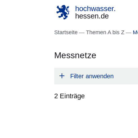
hochwasser.
hessen.de
Direkt zum Kopf der S
Direkt zum Inhalt
Direkt zum Fuß der Se
Startseite
Themen A bis Z
Me
Messnetze
Filter anwenden
2 Einträge
:2
Ergebnisse: