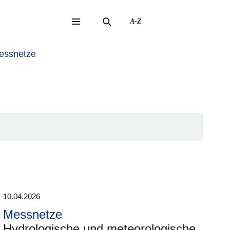
A-Z
eite
ite
ssnetze
10.04.2026
Messnetze
Hydrologische und meteorologische